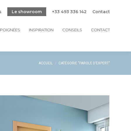
s
Le showroom
+33 493 336 142
Contact
POIGNÉES
INSPIRATION
CONSEILS
CONTACT
Vous êtes ici :
ACCUEIL
CATÉGORIE "PAROLE D’EXPERT"