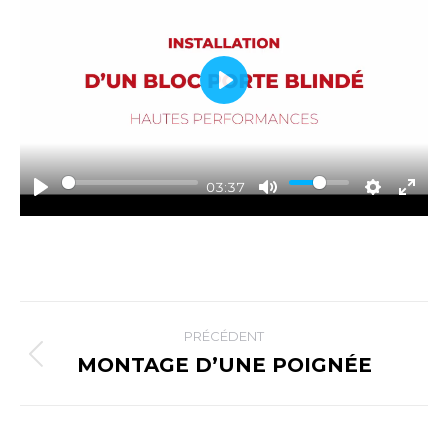
Play
03:37
NAVIGATION
PRÉCÉDENT
ARTICLE
MONTAGE D’UNE POIGNÉE
Article
précédent
: