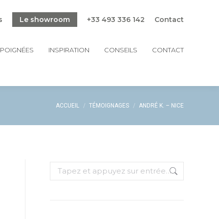
s
Le showroom
+33 493 336 142
Contact
POIGNÉES
INSPIRATION
CONSEILS
CONTACT
Vous êtes ici :
ACCUEIL
TÉMOIGNAGES
ANDRÉ K. – NICE
Recherche
: